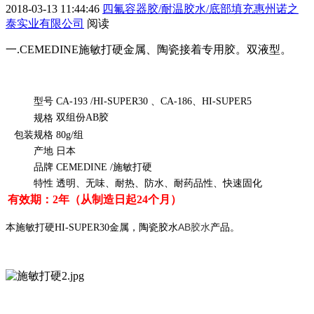
2018-03-13 11:44:46
四氟容器胶/耐温胶水/底部填充惠州诺之
泰实业有限公司
阅读
一.CEMEDINE施敏打硬金属、陶瓷接着专用胶。双液型。
型号
CA-193 /HI-SUPER30 、CA-186、HI-SUPER5
双组份
AB
胶
规格
包装规格
80g/
组
产地
日本
品牌
CEMEDINE /
施敏打硬
特性
透明、无味、耐热、防水、耐药品性、快速固化
有效期：2年（从制造日起24个月）
AB胶水
本施敏打硬HI-SUPER30金属，陶瓷胶水
产品
。