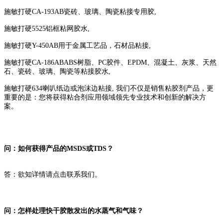
施敏打硬CA-193AB瓷砖、玻璃、陶瓷粘接专用胶,
施敏打硬5525铝框粘网胶水,
施敏打硬Y-450AB用于金属工艺品，石材品粘接,
施敏打硬CA-186ABABS树脂、PC胶件、EPDM、混凝土、灰浆、天然
石、瓷砖、玻璃、陶瓷等粘接胶水,
施敏打硬634喇叭纸边或泡沫边粘接, 我们不仅是销售粘胶剂产品，更
重要的是：您将获得粘合剂应用领域领先专业技术和创新的解决方
案。
问：如何获得产品的MSDS或TDS？
答：欲知详情请点击联系我们。
问：怎样处理快干胶散发出的水蒸气和气味？