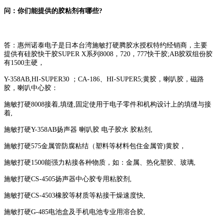
问：你们能提供的胶粘剂有哪些?
答：惠州诺泰电子是日本台湾施敏打硬腾胶水授权特约经销商，主要
提供有硅胶快干胶SUPER X系列8008，720，777快干胶;AB胶双组份胶
有1500主硬，
Y-358AB,HI-SUPER30 ；CA-186、HI-SUPER5;黄胶，喇叭胶，磁路
胶，喇叭中心胶：
施敏打硬8008接着,填缝,固定使用于电子零件和机构设计上的填缝与接
着,
施敏打硬Y-358AB扬声器 喇叭胶 电子胶水 胶粘剂,
施敏打硬575金属管防腐粘结（塑料等材料包住金属管)黄胶，
施敏打硬1500能强力粘接各种物质，如：金属、热化塑胶、玻璃,
施敏打硬CS-4505扬声器中心胶专用粘胶剂,
施敏打硬CS-4503橡胶等材质等粘接干燥速度快,
施敏打硬G-485电池盒及手机电池专业用溶合胶,