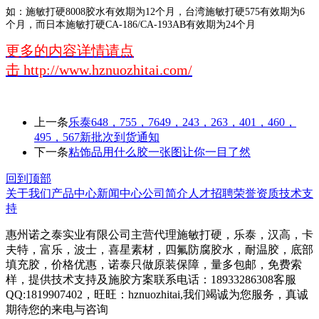
如：施敏打硬8008胶水有效期为12个月，台湾施敏打硬575有效期为6
个月，而日本施敏打硬CA-186/CA-193AB有效期为24个月
更多的内容详情请点
击 http://www.hznuozhitai.com/
上一条
乐泰648，755，7649，243，263，401，460，
495，567新批次到货通知
下一条
粘饰品用什么胶一张图让你一目了然
回到顶部
关于我们
产品中心
新闻中心
公司简介
人才招聘
荣誉资质
技术支
持
惠州诺之泰实业有限公司主营代理施敏打硬，乐泰，汉高，卡
夫特，富乐，波士，喜星素材，四氟防腐胶水，耐温胶，底部
填充胶，价格优惠，诺泰只做原装保障，量多包邮，免费索
样，提供技术支持及施胶方案联系电话：18933286308客服
QQ:1819907402，旺旺：hznuozhitai,我们竭诚为您服务，真诚
期待您的来电与咨询