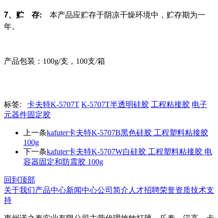
7、贮 存:
本产品应贮存于阴凉干燥环境中，贮存期为一
年。
产品包装：100g/支，100支/箱
标签:
卡夫特K-5707T
K-5707T半透明硅胶
工程粘接胶
电子
元器件固定胶
上一条
kafuter卡夫特K-5707B黑色硅胶 工程塑料粘接胶
100g
下一条
kafuter卡夫特K-5707W白硅胶 工程塑料粘接胶 电
容器固定和防震胶 100g
回到顶部
关于我们
产品中心
新闻中心
公司简介
人才招聘
荣誉资质
技术支
持