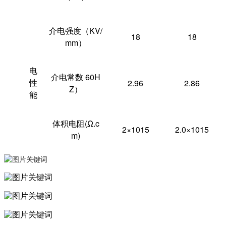
介电强度（KV/
18
18
mm）
电
介电常数 60H
性
2.96
2.86
Z）
能
体积电阻(Ω.c
2×1015
2.0×1015
m)