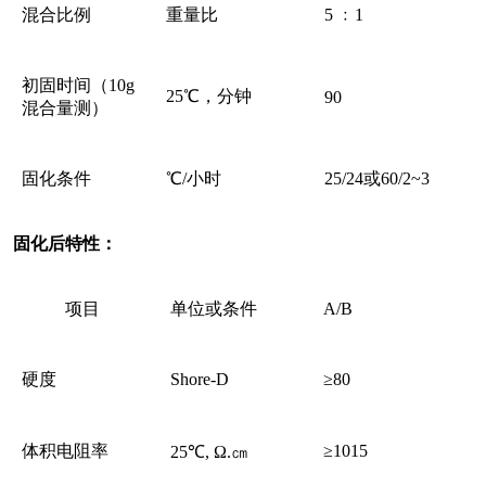
混合比例
重量比
5 ﹕1
初固时间（10g
25℃，分钟
90
混合量测）
固化条件
℃/小时
25/24或60/2~3
固化后特性：
项目
单位或条件
A/B
硬度
Shore-D
≥80
体积电阻率
≥1015
25℃, Ω.㎝