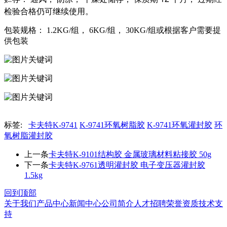
检验合格仍可继续使用。
包装规格： 1.2KG/组， 6KG/组， 30KG/组或根据客户需要提
供包装
标签:
卡夫特K-9741
K-9741环氧树脂胶
K-9741环氧灌封胶
环
氧树脂灌封胶
上一条
卡夫特K-9101结构胶 金属玻璃材料粘接胶 50g
下一条
卡夫特K-9761透明灌封胶 电子变压器灌封胶
1.5kg
回到顶部
关于我们
产品中心
新闻中心
公司简介
人才招聘
荣誉资质
技术支
持